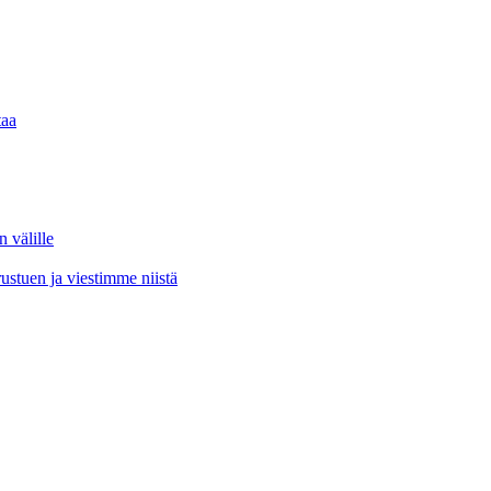
taa
välille
rustuen ja viestimme niistä