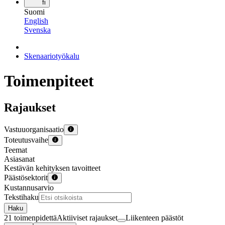
fi
Suomi
English
Svenska
Skenaariotyökalu
Toimenpiteet
Rajaukset
Vastuuorganisaatio
Toteutusvaihe
Teemat
Asiasanat
Kestävän kehityksen tavoitteet
Päästösektorit
Kustannusarvio
Tekstihaku
Haku
21 toimenpidettä
Aktiiviset rajaukset
Liikenteen päästöt