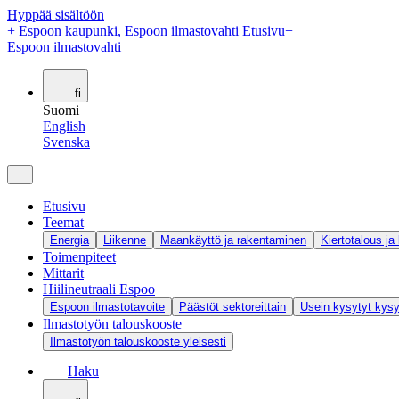
Hyppää sisältöön
+
Espoon kaupunki, Espoon ilmastovahti Etusivu
+
Espoon ilmastovahti
fi
Suomi
English
Svenska
Etusivu
Teemat
Energia
Liikenne
Maankäyttö ja rakentaminen
Kiertotalous ja
Toimenpiteet
Mittarit
Hiilineutraali Espoo
Espoon ilmastotavoite
Päästöt sektoreittain
Usein kysytyt kys
Ilmastotyön talouskooste
Ilmastotyön talouskooste yleisesti
Haku