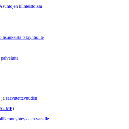
suntojen kiinteistöissä
­suuk­sis­ta taloyhtiöille
palveluita
 saa­vu­tet­ta­vuu­den
n (SUMP)
iikenne­yhteyksien varsille