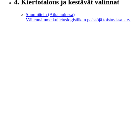
4.
Kiertotalous ja kestävät valinnat
Suunnittelu (Aikataulussa)
Vähennämme kuljetus­logistiikan päästöjä toistuvissa tarv