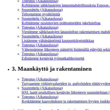
Toteutus (Aikataulussa)
Kehitämme sähköautojen lataus­mahdollisuuksia Espoon A
Suunnittelu (Aikataulussa)
Tehostamme pysäköintiä
Suunnittelu (Aikataulussa)
Kehitämme uusiutuvien polttoaineiden jakeluinfraa
Toteutus (Aikataulussa)
Viestimme sähköautojen latausinfran rakentamisen mah­dol­li
Suunnittelu (Aikataulussa)
Lisäämme vähäpäästöistä kaupunki­logistiikkaa
Toteutus (Aikataulussa)
Vähennämme liikenteen päästöjä lisäämällä etätyötä sekä 
Toteutus (Aikataulussa)
Edistämme kestävää työ­matka­liikennettä
3.
Maankäyttö ja rakentaminen
Toteutus (Aikataulussa)
Turvaamme virkistys­alueiden ja -palveluiden riittävyyden ja
Suunnittelu (Aikataulussa)
HSL laatii seudullisen kestävän liikenteen suunnitelma
Toteutus (Aikataulussa)
Keskitämme kaavoituksen ja rakentamisen hyvien joukko­l