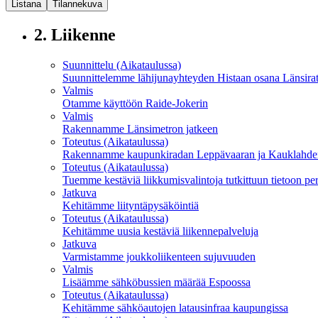
Listana
Tilannekuva
2.
Liikenne
Suunnittelu (Aikataulussa)
Suunnittelemme lähi­juna­yhteyden Histaan osana Länsira
Valmis
Otamme käyttöön Raide-Jokerin
Valmis
Rakennamme Länsimetron jatkeen
Toteutus (Aikataulussa)
Rakennamme kaupunkiradan Leppävaaran ja Kauklahden 
Toteutus (Aikataulussa)
Tuemme kestäviä liikkumis­valintoja tutkittuun tietoon pe
Jatkuva
Kehitämme liityntä­pysäköintiä
Toteutus (Aikataulussa)
Kehitämme uusia kestäviä liikenne­palveluja
Jatkuva
Varmistamme joukko­liikenteen sujuvuuden
Valmis
Lisäämme sähköbussien määrää Espoossa
Toteutus (Aikataulussa)
Kehitämme sähköautojen latausinfraa kaupungissa