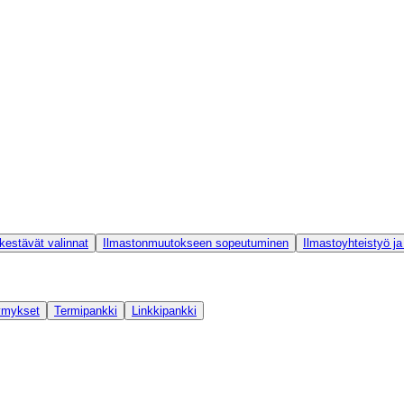
 kestävät valinnat
Ilmastonmuutokseen sopeutuminen
Ilmastoyhteistyö ja 
ymykset
Termipankki
Linkkipankki