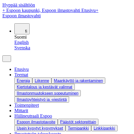
Hyppää sisältöön
+
Espoon kaupunki, Espoon ilmastovahti Etusivu
+
Espoon ilmastovahti
fi
Suomi
English
Svenska
Etusivu
Teemat
Energia
Liikenne
Maankäyttö ja rakentaminen
Kiertotalous ja kestävät valinnat
Ilmastonmuutokseen sopeutuminen
Ilmastoyhteistyö ja -viestintä
Toimenpiteet
Mittarit
Hiilineutraali Espoo
Espoon ilmastotavoite
Päästöt sektoreittain
Usein kysytyt kysymykset
Termipankki
Linkkipankki
Ilmastotyön talouskooste