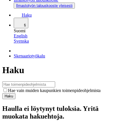
Ilmastotyön talouskooste yleisesti
Haku
fi
Suomi
English
Svenska
Skenaariotyökalu
Haku
Hae vain muiden kaupunkien toimenpideohjelmista
Haku
Haulla ei löytynyt tuloksia. Yritä
muokata hakuehtoja.