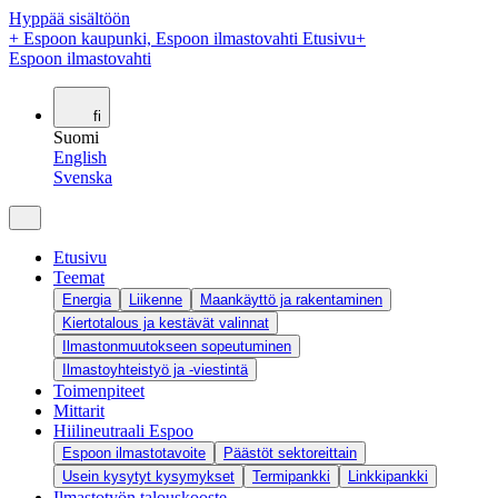
Hyppää sisältöön
+
Espoon kaupunki, Espoon ilmastovahti Etusivu
+
Espoon ilmastovahti
fi
Suomi
English
Svenska
Etusivu
Teemat
Energia
Liikenne
Maankäyttö ja rakentaminen
Kiertotalous ja kestävät valinnat
Ilmastonmuutokseen sopeutuminen
Ilmastoyhteistyö ja -viestintä
Toimenpiteet
Mittarit
Hiilineutraali Espoo
Espoon ilmastotavoite
Päästöt sektoreittain
Usein kysytyt kysymykset
Termipankki
Linkkipankki
Ilmastotyön talouskooste