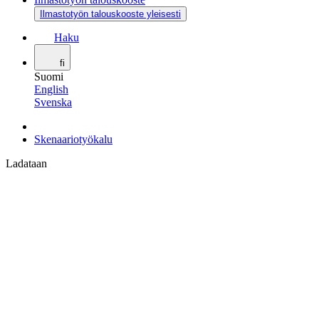
Ilmastotyön talouskooste yleisesti
Haku
fi
Suomi
English
Svenska
Skenaariotyökalu
Ladataan