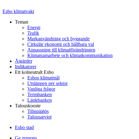
Esbo klimatvakt
Teman
Energi
Trafik
Markanvändning och byggande
Cirkulär ekonomi och hållbara val
Anpassning till klimatförändringen
Klimatsamarbete och klimatkommunikation
Åtgärder
Indikatorer
Ett kolneutralt Esbo
Esbos klimatmål
Utsläppen per sektor
Vanliga frågor
Termbanken
Länkbanken
Talouskooste
Tilinpäätös
Talousarviot
Esbo stad
Ge respons