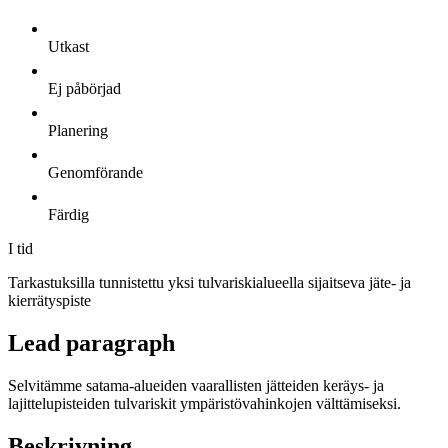
Utkast
Ej påbörjad
Planering
Genomförande
Färdig
I tid
Tarkastuksilla tunnistettu yksi tulvariskialueella sijaitseva jäte- ja
kierrätyspiste
Lead paragraph
Selvitämme satama-alueiden vaarallisten jätteiden keräys- ja
lajittelupisteiden tulvariskit ympäristövahinkojen välttämiseksi.
Beskrivning