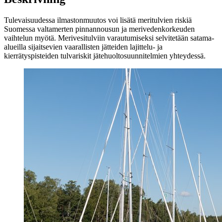
Tulevaisuudessa ilmastonmuutos voi lisätä meritulvien riskiä
Suomessa valtamerten pinnannousun ja merivedenkorkeuden
vaihtelun myötä. Merivesitulviin varautumiseksi selvitetään satama-
alueilla sijaitsevien vaarallisten jätteiden lajittelu- ja
kierrätyspisteiden tulvariskit jätehuoltosuunnitelmien yhteydessä.