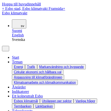
Hoppa till huvudinnehåll
+
Esbo stad, Esbo klimatvakt Framsida
+
Esbo klimatvakt
sv
Suomi
English
Svenska
Start
Teman
Energi
Trafik
Markanvändning och byggande
Cirkulär ekonomi och hållbara val
Anpassning till klimatförändringen
Klimatsamarbete och klimatkommunikation
Åtgärder
Indikatorer
Ett kolneutralt Esbo
Esbos klimatmål
Utsläppen per sektor
Vanliga frågor
Termbanken
Länkbanken
Talouskooste