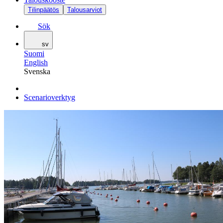
Tilinpäätös
Talousarviot
Sök
sv
Suomi
English
Svenska
Scenarioverktyg