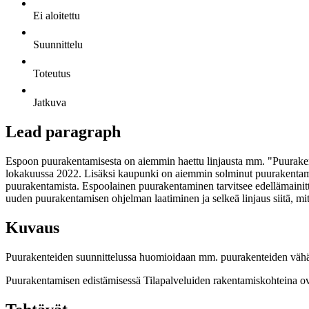
Ei aloitettu
Suunnittelu
Toteutus
Jatkuva
Lead paragraph
Espoon puurakentamisesta on aiemmin haettu linjausta mm. "Puuraken
lokakuussa 2022. Lisäksi kaupunki on aiemmin solminut puurakentamis
puurakentamista. Espoolainen puurakentaminen tarvitsee edellämainittu
uuden puurakentamisen ohjelman laatiminen ja selkeä linjaus siitä, m
Kuvaus
Puurakenteiden suunnittelussa huomioidaan mm. puurakenteiden vähähiil
Puurakentamisen edistämisessä Tilapalveluiden rakentamiskohteina ova