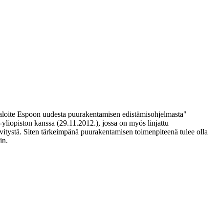
aloite Espoon uudesta puurakentamisen edistämisohjelmasta"
iopiston kanssa (29.11.2012.), jossa on myös linjattu
ivitystä. Siten tärkeimpänä puurakentamisen toimenpiteenä tulee olla
in.