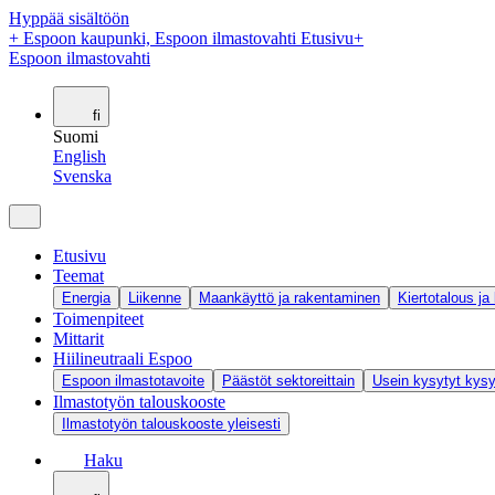
Hyppää sisältöön
+
Espoon kaupunki, Espoon ilmastovahti Etusivu
+
Espoon ilmastovahti
fi
Suomi
English
Svenska
Etusivu
Teemat
Energia
Liikenne
Maankäyttö ja rakentaminen
Kiertotalous ja
Toimenpiteet
Mittarit
Hiilineutraali Espoo
Espoon ilmastotavoite
Päästöt sektoreittain
Usein kysytyt kys
Ilmastotyön talouskooste
Ilmastotyön talouskooste yleisesti
Haku