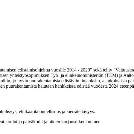
tamisen edistämisohjelma vuosille 2014 - 2020" sekä tehty "Valtuusto
en yhteistyösopimuksen Työ- ja elinkeinoministeriön (TEM) ja Aalto-yl
ihin, jo hyvin puurakentamista edistäviin linjauksiin, ajankohtaista pä
iten puurakentamista halutaan hankkeissa edistää vuodesta 2024 eteenpä
isyys, elinkaaritaloudellisuus ja kierrätettävyys.
t koulut ja päiväkodit ja niiden korjausrakentaminen.