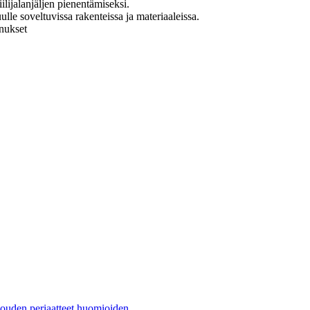
ilijalanjäljen pienentämiseksi.
lle soveltuvissa rakenteissa ja materiaaleissa.
nnukset
louden periaatteet huomioiden