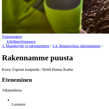
Toimenpiteet
Edellinen
Seuraava
3. Maankäyttö ja rakentaminen
/
3.4. Ilmastoviisas rakentaminen
/
Rakennamme puusta
Kuva: Espoon kaupunki / Heidi-Hanna Karhu
Eteneminen
Aikataulussa
Luonnos