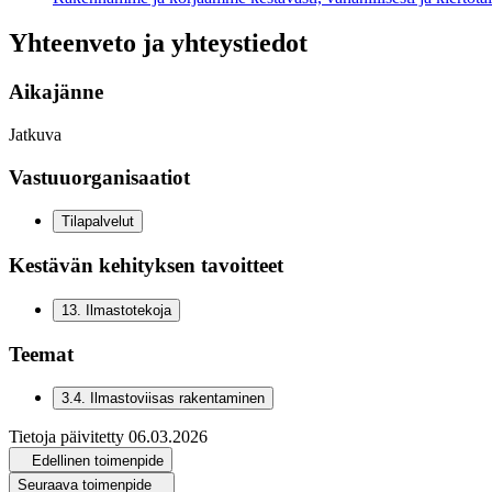
Yhteenveto ja yhteystiedot
Aikajänne
Jatkuva
Vastuuorganisaatiot
Tilapalvelut
Kestävän kehityksen tavoitteet
13
.
Ilmastotekoja
Teemat
3.4
.
Ilmastoviisas rakentaminen
Tietoja päivitetty
06.03.2026
Edellinen toimenpide
Seuraava toimenpide