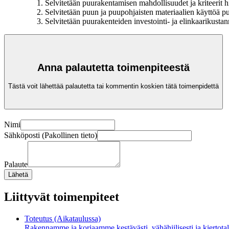
Selvitetään puurakentamisen mahdollisuudet ja kriteerit hi
Selvitetään puun ja puupohjaisten materiaalien käyttöä puu
Selvitetään puurakenteiden investointi- ja elinkaarikusta
Anna palautetta toimenpiteestä
Tästä voit lähettää palautetta tai kommentin koskien tätä toimenpidettä
Nimi
Sähköposti (Pakollinen tieto)
Palaute
Lähetä
Liittyvät toimenpiteet
Toteutus (Aikataulussa)
Rakennamme ja korjaamme kestävästi, vähähiilisesti ja kiertota