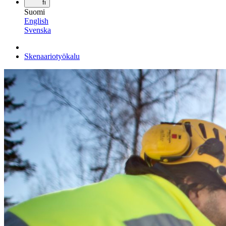
fi
Suomi
English
Svenska
Skenaariotyökalu