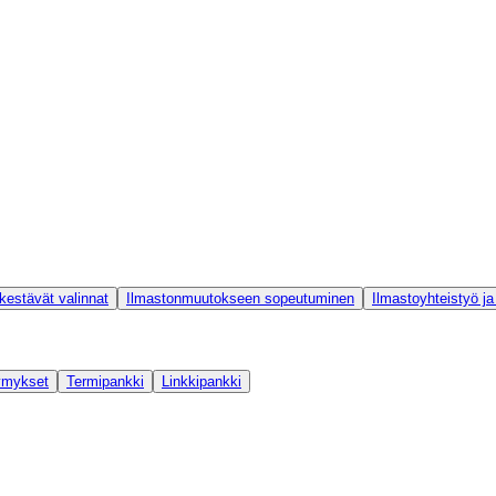
 kestävät valinnat
Ilmastonmuutokseen sopeutuminen
Ilmastoyhteistyö ja 
ymykset
Termipankki
Linkkipankki