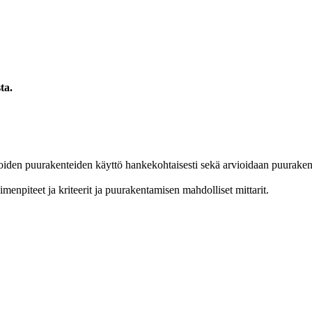
ta.
en puurakenteiden käyttö hankekohtaisesti sekä arvioidaan puurakentam
menpiteet ja kriteerit ja puurakentamisen mahdolliset mittarit.