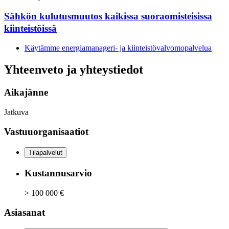
Sähkön kulutusmuutos kaikissa suoraomisteisissa
kiinteistöissä
Käytämme energiamanageri- ja kiinteistövalvomopalvelua
Yhteenveto ja yhteystiedot
Aikajänne
Jatkuva
Vastuuorganisaatiot
Tilapalvelut
Kustannusarvio
> 100 000 €
Asiasanat