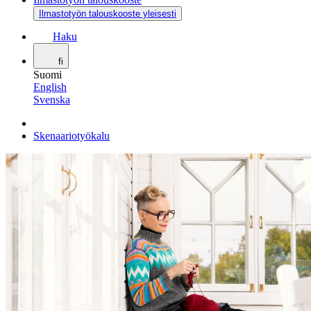
Ilmastotyön talouskooste yleisesti
Haku
fi
Suomi
English
Svenska
Skenaariotyökalu