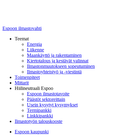
Espoon ilmastovahti
Teemat
Energia
Liikenne
Maankäyttö ja rakentaminen
Kiertotalous ja kestävät valinnat
Ilmastonmuutokseen sopeutuminen
Ilmastoyhteistyö ja -viestintä
Toimenpiteet
Mittarit
Hiilineutraali Espoo
Espoon ilmastotavoite
Päästöt sektoreittain
Usein kysytyt kysymykset
Termipankki
Linkkipankki
Ilmastotyön talouskooste
Espoon kaupunki