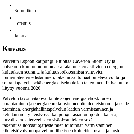
Suunnittelu
Toteutus
Jatkuva
Kuvaus
Palvelun Espoon kaupungille tuottaa Caverion Suomi Oy ja
palveluun kuuluu muun muassa rakennusten aktiivinen energian
kulutuksen seuranta ja kulutuspoikkeamista syntyvien
toimenpiteiden edistäminen, rakennusautomaation etävalvonta- ja
seurantapalvelu sekä energiakatselmuksien tekeminen. Palveluun on
liitytty vuonna 2020.
Palvelun tavoitteita ovat kiinteistöjen energiatehokkuuden
parantaminen ja energiatehokkuustoimenpiteiden etsiminen ja esille
tuominen, energiahallintapalvelun laadun varmistaminen ja
kehittäminen yhteistyössä kaupungin asiantuntijoiden kanssa,
turvallisten ja terveellisten sisäolosuhteiden sekä
rakennusautomaatiojärjestelmien toiminnan varmistaminen
kiinteistövalvomopalveluun liitettyjen kohteiden osalta ja uusien