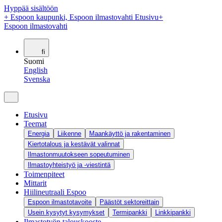
Hyppää sisältöön
+
Espoon kaupunki, Espoon ilmastovahti Etusivu
+
Espoon ilmastovahti
fi
Suomi
English
Svenska
Etusivu
Teemat
Energia
Liikenne
Maankäyttö ja rakentaminen
Kiertotalous ja kestävät valinnat
Ilmastonmuutokseen sopeutuminen
Ilmastoyhteistyö ja -viestintä
Toimenpiteet
Mittarit
Hiilineutraali Espoo
Espoon ilmastotavoite
Päästöt sektoreittain
Usein kysytyt kysymykset
Termipankki
Linkkipankki
Ilmastotyön talouskooste