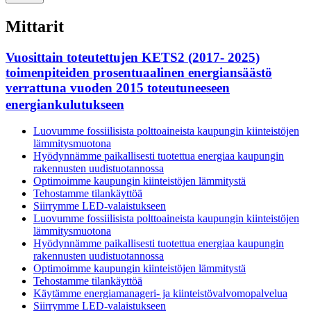
Mittarit
Vuosittain toteutettujen KETS2 (2017- 2025)
toimenpiteiden prosentuaalinen energiansäästö
verrattuna vuoden 2015 toteutuneeseen
energiankulutukseen
Luovumme fossiilisista polttoaineista kaupungin kiinteistöjen
lämmitysmuotona
Hyödynnämme paikallisesti tuotettua energiaa kaupungin
rakennusten uudistuotannossa
Optimoimme kaupungin kiinteistöjen lämmitystä
Tehostamme tilankäyttöä
Siirrymme LED-valaistukseen
Luovumme fossiilisista polttoaineista kaupungin kiinteistöjen
lämmitysmuotona
Hyödynnämme paikallisesti tuotettua energiaa kaupungin
rakennusten uudistuotannossa
Optimoimme kaupungin kiinteistöjen lämmitystä
Tehostamme tilankäyttöä
Käytämme energiamanageri- ja kiinteistövalvomopalvelua
Siirrymme LED-valaistukseen