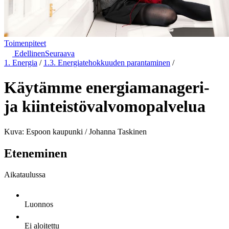
Toimenpiteet
Edellinen
Seuraava
1. Energia
/
1.3. Energiatehokkuuden parantaminen
/
Käytämme energiamanageri-
ja kiinteistövalvomopalvelua
Kuva: Espoon kaupunki / Johanna Taskinen
Eteneminen
Aikataulussa
Luonnos
Ei aloitettu