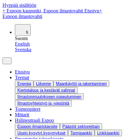
Hyppää sisältöön
+
Espoon kaupunki, Espoon ilmastovahti Etusivu
+
Espoon ilmastovahti
fi
Suomi
English
Svenska
Etusivu
Teemat
Energia
Liikenne
Maankäyttö ja rakentaminen
Kiertotalous ja kestävät valinnat
Ilmastonmuutokseen sopeutuminen
Ilmastoyhteistyö ja -viestintä
Toimenpiteet
Mittarit
Hiilineutraali Espoo
Espoon ilmastotavoite
Päästöt sektoreittain
Usein kysytyt kysymykset
Termipankki
Linkkipankki
Ilmastotyön talouskooste