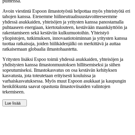
puitteissa.
Avoin viestintä Espoon ilmastotyöstä helpottaa myös yhteistyötä eri
tahojen kanssa. Etenemme hiilineutraalisuustavoitteeseemme
yhdessä asukkaiden, yhteisöjen ja yritysten kanssa panostamalla
puhtaaseen energiaan, kiertotalouteen, kestävään maankäyttöön ja
rakentamiseen sekä kestäviin kulkumuotoihin. Yhteistyö
yliopistojen, tutkimuksen, innovaatiotoiminnan ja yritysten kanssa
tuottaa ratkaisuja, joiden hiilikädenjälki on merkittävä ja auttaa
ratkaisemaan globaalia ilmastohaastetta.
Yritysten lisäksi Espoo toimii yhdessä asukkaiden, yhteisöjen ja
yhdistysten kanssa ilmastonmuutoksen hillitsemiseksi ja siihen
sopeutumiseksi. Ilmastokasvatus on osa kestävän kehityksen
kasvatusta, jota toteutetaan erityisesti kouluissa ja
varhaiskasvatuksessa. Myös muut Espoon asukkaat ja kaupungin
henkilökunta saavat opastusta ilmastoviisaiden valintojen
tekemiseen.
Lue lisää