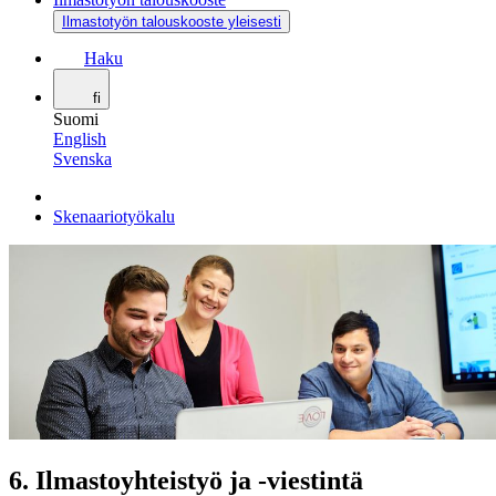
Ilmastotyön talouskooste yleisesti
Haku
fi
Suomi
English
Svenska
Skenaariotyökalu
6
.
Ilmastoyhteistyö ja -viestintä