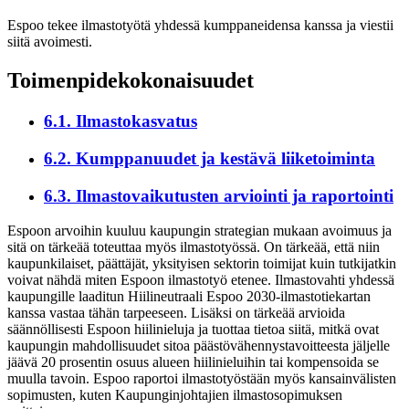
Espoo tekee ilmastotyötä yhdessä kumppaneidensa kanssa ja viestii
siitä avoimesti.
Toimenpidekokonaisuudet
6.1
.
Ilmastokasvatus
6.2
.
Kumppanuudet ja kestävä liiketoiminta
6.3
.
Ilmastovaikutusten arviointi ja raportointi
Espoon arvoihin kuuluu kaupungin strategian mukaan avoimuus ja
sitä on tärkeää toteuttaa myös ilmastotyössä. On tärkeää, että niin
kaupunkilaiset, päättäjät, yksityisen sektorin toimijat kuin tutkijatkin
voivat nähdä miten Espoon ilmastotyö etenee. Ilmastovahti yhdessä
kaupungille laaditun Hiilineutraali Espoo 2030-ilmastotiekartan
kanssa vastaa tähän tarpeeseen. Lisäksi on tärkeää arvioida
säännöllisesti Espoon hiilinieluja ja tuottaa tietoa siitä, mitkä ovat
kaupungin mahdollisuudet sitoa päästövähennystavoitteesta jäljelle
jäävä 20 prosentin osuus alueen hiilinieluihin tai kompensoida se
muulla tavoin. Espoo raportoi ilmastotyöstään myös kansainvälisten
sopimusten, kuten Kaupunginjohtajien ilmastosopimuksen