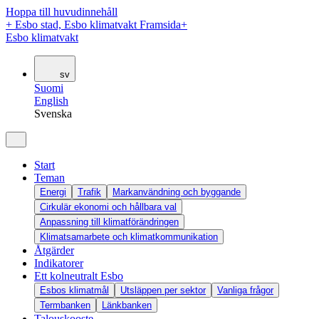
Hoppa till huvudinnehåll
+
Esbo stad, Esbo klimatvakt Framsida
+
Esbo klimatvakt
sv
Suomi
English
Svenska
Start
Teman
Energi
Trafik
Markanvändning och byggande
Cirkulär ekonomi och hållbara val
Anpassning till klimatförändringen
Klimatsamarbete och klimatkommunikation
Åtgärder
Indikatorer
Ett kolneutralt Esbo
Esbos klimatmål
Utsläppen per sektor
Vanliga frågor
Termbanken
Länkbanken
Talouskooste