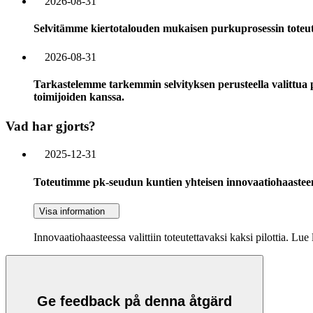
2026-08-31
Selvitämme kiertotalouden mukaisen purkuprosessin toteutum
2026-08-31
Tarkastelemme tarkemmin selvityksen perusteella valittua p
toimijoiden kanssa.
Vad har gjorts?
2025-12-31
Toteutimme pk-seudun kuntien yhteisen innovaatiohaasteen 
Visa information
Innovaatiohaasteessa valittiin toteutettavaksi kaksi pilottia. Lue 
Ge feedback på denna åtgärd