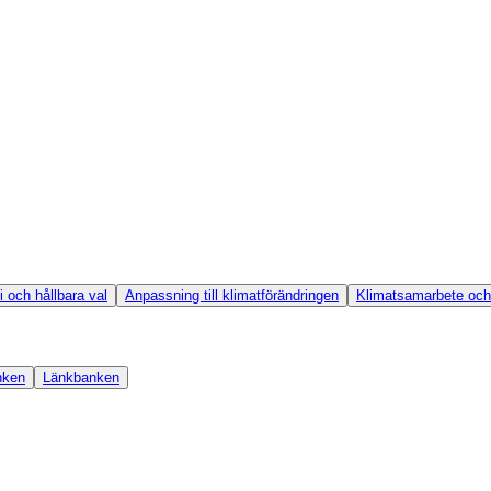
 och hållbara val
Anpassning till klimatförändringen
Klimatsamarbete och
nken
Länkbanken