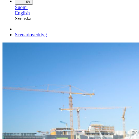
sv
Suomi
English
Svenska
Scenarioverktyg