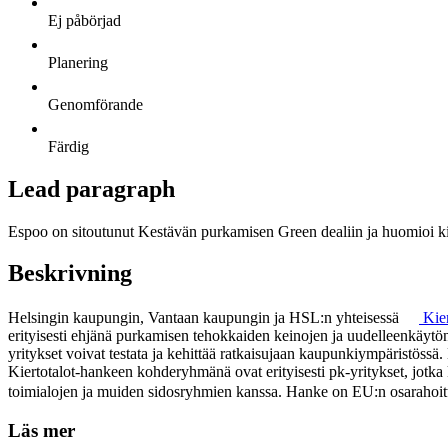
Ej påbörjad
Planering
Genomförande
Färdig
Lead paragraph
Espoo on sitoutunut Kestävän purkamisen Green dealiin ja huomioi ki
Beskrivning
Helsingin kaupungin, Vantaan kaupungin ja HSL:n yhteisessä
Kie
erityisesti ehjänä purkamisen tehokkaiden keinojen ja uudelleenkäyt
yritykset voivat testata ja kehittää ratkaisujaan kaupunkiympäristössä
Kiertotalot-hankeen kohderyhmänä ovat erityisesti pk-yritykset, jotka ke
toimialojen ja muiden sidosryhmien kanssa. Hanke on EU:n osarahoit
Läs mer