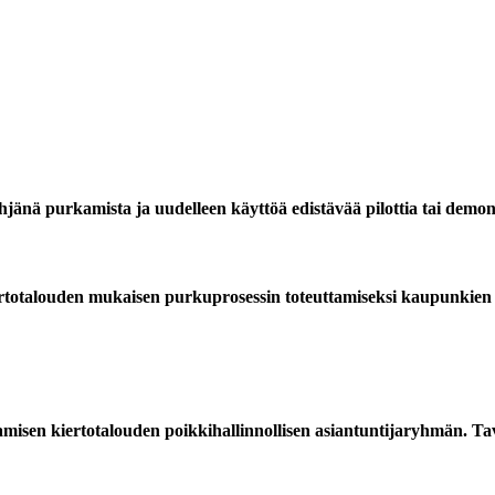
änä purkamista ja uudelleen käyttöä edistävää pilottia tai demon
totalouden mukaisen purkuprosessin toteuttamiseksi kaupunkien 
isen kiertotalouden poikkihallinnollisen asiantuntijaryhmän. Tav