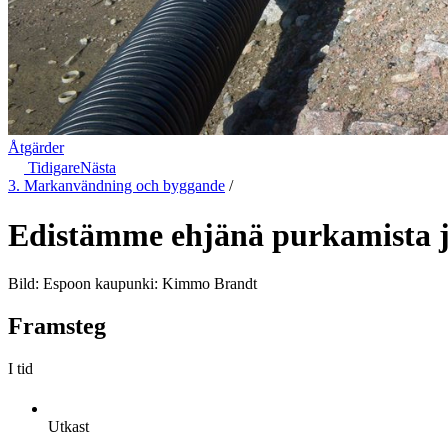
Åtgärder
Tidigare
Nästa
3. Markanvändning och byggande
/
Edistämme ehjänä purkamista j
Bild: Espoon kaupunki: Kimmo Brandt
Framsteg
I tid
Utkast