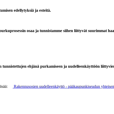
isen edellytyksiä ja esteitä.
urkuprosessin osaa ja tunnistamme siihen liittyvät suurimmat haas
tunnistettujen ehjänä purkamiseen ja uudelleenkäyttöön liittyvien
lisää:
Rakennusosien
uudelleenkäyttö - pääkaupunkiseudun yhteisen i