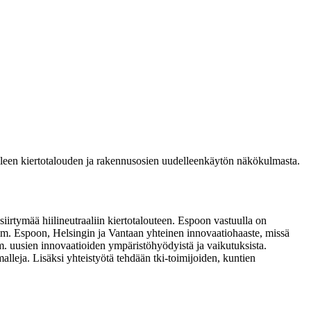
lleen kiertotalouden ja rakennusosien uudelleenkäytön näkökulmasta.
iirtymää hiilineutraaliin kiertotalouteen. Espoon vastuulla on
mm. Espoon, Helsingin ja Vantaan yhteinen innovaatiohaaste, missä
mm. uusien innovaatioiden ympäristöhyödyistä ja vaikutuksista.
malleja. Lisäksi yhteistyötä tehdään tki-toimijoiden, kuntien