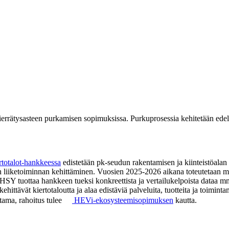
errätysasteen purkamisen sopimuksissa. Purkuprosessia kehitetään ede
rtotalot-hankkeessa
edistetään pk-seudun rakentamisen ja kiinteistöalan s
ön liiketoiminnan kehittäminen. Vuosien 2025-2026 aikana toteutetaan 
. HSY tuottaa hankkeen tueksi konkreettista ja vertailukelpoista dataa 
hittävät kiertotaloutta ja alaa edistäviä palveluita, tuotteita ja toiminta
tama, rahoitus tulee
HEVi-ekosysteemisopimuksen
kautta.