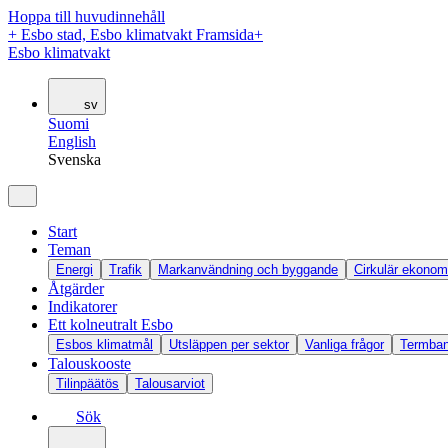
Hoppa till huvudinnehåll
+
Esbo stad, Esbo klimatvakt Framsida
+
Esbo klimatvakt
sv
Suomi
English
Svenska
Start
Teman
Energi
Trafik
Markanvändning och byggande
Cirkulär ekonomi
Åtgärder
Indikatorer
Ett kolneutralt Esbo
Esbos klimatmål
Utsläppen per sektor
Vanliga frågor
Termba
Talouskooste
Tilinpäätös
Talousarviot
Sök