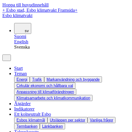
Hoppa till huvudinnehåll
+
Esbo stad, Esbo klimatvakt Framsida
+
Esbo klimatvakt
sv
Suomi
English
Svenska
Start
Teman
Energi
Trafik
Markanvändning och byggande
Cirkulär ekonomi och hållbara val
Anpassning till klimatförändringen
Klimatsamarbete och klimatkommunikation
Åtgärder
Indikatorer
Ett kolneutralt Esbo
Esbos klimatmål
Utsläppen per sektor
Vanliga frågor
Termbanken
Länkbanken
Talouskooste