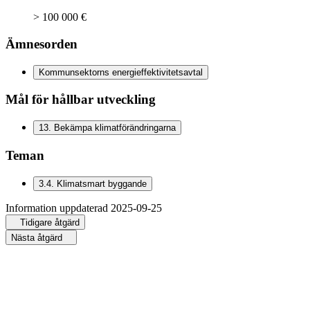
> 100 000 €
Ämnesorden
Kommunsektorns energieffektivitetsavtal
Mål för hållbar utveckling
13
.
Bekämpa klimatförändringarna
Teman
3.4
.
Klimatsmart byggande
Information uppdaterad
2025-09-25
Tidigare åtgärd
Nästa åtgärd