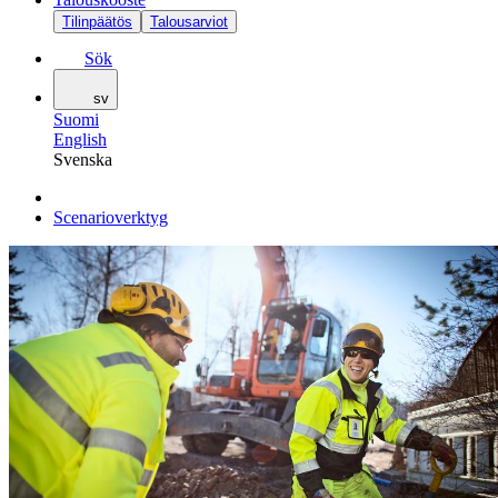
Tilinpäätös
Talousarviot
Sök
sv
Suomi
English
Svenska
Scenarioverktyg