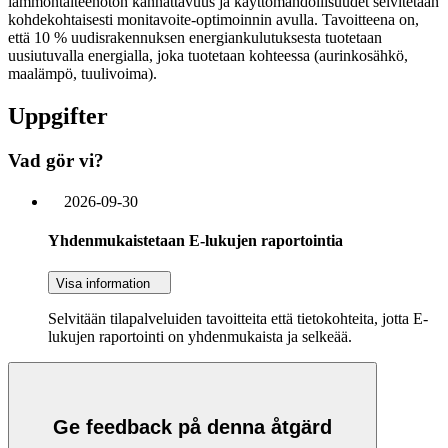
lämmöntalteenoton kannattavuus ja käyttömahdollisuudet selvitetään
kohdekohtaisesti​ monitavoite-optimoinnin avulla. Tavoitteena on,
että 10 % uudisrakennuksen energiankulutuksesta tuotetaan
uusiutuvalla energialla, joka tuotetaan kohteessa (aurinkosähkö,
maalämpö, tuulivoima).​
Uppgifter
Vad gör vi?
2026-09-30
Yhdenmukaistetaan E-lukujen raportointia
Visa information
Selvitään tilapalveluiden tavoitteita että tietokohteita, jotta E-
lukujen raportointi on yhdenmukaista ja selkeää.
Ge feedback på denna åtgärd