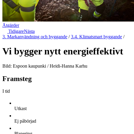
Åtgärder
Tidigare
Nästa
3. Markanvändning och byggande
/
3.4. Klimatsmart byggande
/
Vi bygger nytt energieffektivt
Bild: Espoon kaupunki / Heidi-Hanna Karhu
Framsteg
I tid
Utkast
Ej påbörjad
Planering