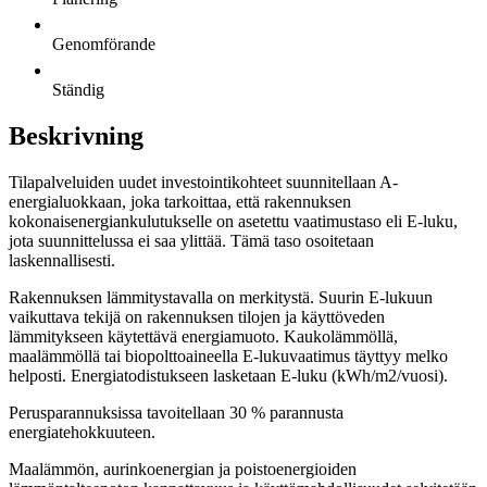
Genomförande
Ständig
Beskrivning
Tilapalveluiden uudet investointikohteet suunnitellaan A-
energialuokkaan​, joka tarkoittaa, että rakennuksen
kokonaisenergiankulutukselle on asetettu vaatimustaso eli E-luku,
jota suunnittelussa ei saa ylittää. Tämä taso osoitetaan
laskennallisesti.
Rakennuksen lämmitystavalla on merkitystä. Suurin E-lukuun
vaikuttava tekijä on rakennuksen tilojen ja käyttöveden
lämmitykseen käytettävä energiamuoto. Kaukolämmöllä,
maalämmöllä tai biopolttoaineella E-lukuvaatimus täyttyy melko
helposti. Energiatodistukseen lasketaan E-luku (kWh/m2/vuosi).
Perusparannuksissa tavoitellaan 30 % parannusta
energiatehokkuuteen.​
Maalämmön, aurinkoenergian ja poistoenergioiden