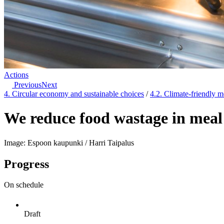
Actions
Previous
Next
4. Circular economy and sustainable choices
/
4.2. Climate-friendly m
We reduce food wastage in meal 
Image: Espoon kaupunki / Harri Taipalus
Progress
On schedule
Draft