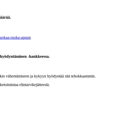
äärää.
toruokaa-ruoka-apuun
 hyödyntäminen -hankkeessa.
ävikin vähentämiseen ja kykyyn hyödyntää sitä tehokkaammin.
ketoimintaa elintarvikejätteestä.