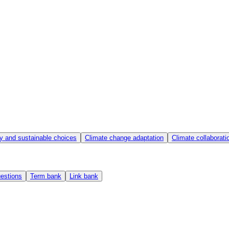
y and sustainable choices
Climate change adaptation
Climate collaborat
estions
Term bank
Link bank