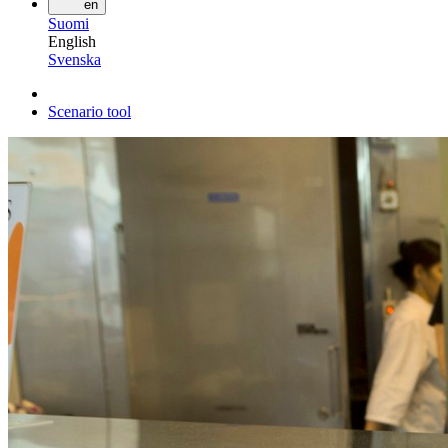
en
Suomi
English
Svenska
Scenario tool