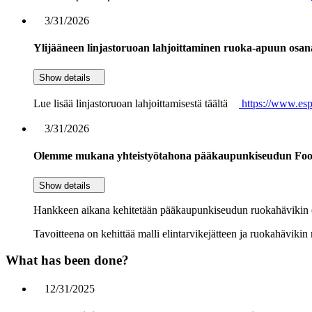
3/31/2026
Ylijääneen linjastoruoan lahjoittaminen ruoka-apuun osa
Show details
Lue lisää linjastoruoan lahjoittamisestä täältä
https://www.esp
3/31/2026
Olemme mukana yhteistyötahona pääkaupunkiseudun Food 
Show details
Hankkeen aikana kehitetään pääkaupunkiseudun ruokahävikin eko
Tavoitteena on kehittää malli elintarvikejätteen ja ruokahävikin 
What has been done?
12/31/2025