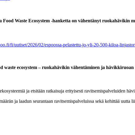
na Food Waste Ecosystem -hanketta on vähentänyt ruokahävikin m
oo.fi/fi/uutiset/2026/02/espoossa-pelastettu-jo-yli-20-500-kiloa-linjas
waste ecosystem – ruokahävikin vähentäminen ja hävikkiruoan
systeemiä ja etsitään ratkaisuja erityisesti ravitsemispalveluiden h
määrän ja laadun seurantaan ravitsemispalveluissa sekä kehittää uutta lii