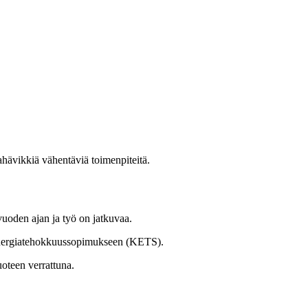
ahävikkiä vähentäviä toimenpiteitä.
uoden ajan ja työ on jatkuvaa.
 energiatehokkuussopimukseen (KETS).
oteen verrattuna.