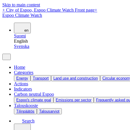
Skip to main content
+
City of Espoo, Espoo Climate Watch Front page
+
Espoo Climate Watch
en
Suomi
English
Svenska
Home
Categories
Energy
Transport
Land use and construction
Circular econom
Actions
Indicators
Carbon neutral Espoo
Espoo's climate goal
Emissions per sector
Frequently asked qu
Talouskooste
Tilinpäätös
Talousarviot
Search