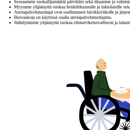
Seuraamme ruokailijamääriä päivittäin sekä tilaamme ja valm
Myymme ylijäänyttä ruokaa henkilökunnalle ja lukiolaisille se
Ateriapalvelutuottajat ovat osallistuneet hävikkiviikolle ja järjest
Biovaakoja on käytössä osalla ateriapalvelutuottajista.
Jäähdytämme ylijäänyttä ruokaa elintarviketurvallisesti ja laita