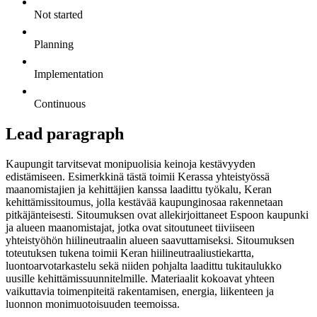
Not started
Planning
Implementation
Continuous
Lead paragraph
Kaupungit tarvitsevat monipuolisia keinoja kestävyyden
edistämiseen. Esimerkkinä tästä toimii Kerassa yhteistyössä
maanomistajien ja kehittäjien kanssa laadittu työkalu, Keran
kehittämissitoumus, jolla kestävää kaupunginosaa rakennetaan
pitkäjänteisesti. Sitoumuksen ovat allekirjoittaneet Espoon kaupunki
ja alueen maanomistajat, jotka ovat sitoutuneet tiiviiseen
yhteistyöhön hiilineutraalin alueen saavuttamiseksi. Sitoumuksen
toteutuksen tukena toimii Keran hiilineutraaliustiekartta,
luontoarvotarkastelu sekä niiden pohjalta laadittu tukitaulukko
uusille kehittämissuunnitelmille. Materiaalit kokoavat yhteen
vaikuttavia toimenpiteitä rakentamisen, energia, liikenteen ja
luonnon monimuotoisuuden teemoissa.