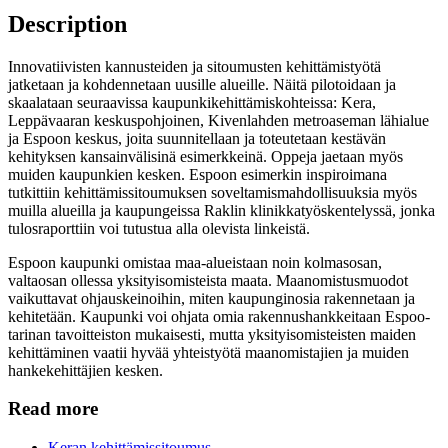
Description
Innovatiivisten kannusteiden ja sitoumusten kehittämistyötä
jatketaan ja kohdennetaan uusille alueille. Näitä pilotoidaan ja
skaalataan seuraavissa kaupunkikehittämiskohteissa: Kera,
Leppävaaran keskuspohjoinen, Kivenlahden metroaseman lähialue
ja Espoon keskus, joita suunnitellaan ja toteutetaan kestävän
kehityksen kansainvälisinä esimerkkeinä. Oppeja jaetaan myös
muiden kaupunkien kesken. Espoon esimerkin inspiroimana
tutkittiin kehittämissitoumuksen soveltamismahdollisuuksia myös
muilla alueilla ja kaupungeissa Raklin klinikkatyöskentelyssä, jonka
tulosraporttiin voi tutustua alla olevista linkeistä.
Espoon kaupunki omistaa maa-alueistaan noin kolmasosan,
valtaosan ollessa yksityisomisteista maata. Maanomistusmuodot
vaikuttavat ohjauskeinoihin, miten kaupunginosia rakennetaan ja
kehitetään. Kaupunki voi ohjata omia rakennushankkeitaan Espoo-
tarinan tavoitteiston mukaisesti, mutta yksityisomisteisten maiden
kehittäminen vaatii hyvää yhteistyötä maanomistajien ja muiden
hankekehittäjien kesken.
Read more
Keran kehittämissitoumus