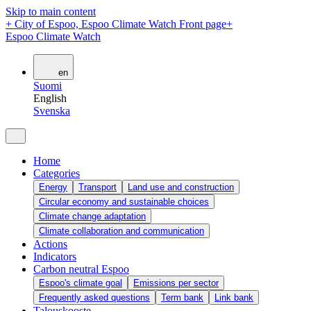
Skip to main content
+
City of Espoo, Espoo Climate Watch Front page
+
Espoo Climate Watch
en
Suomi
English
Svenska
Home
Categories
Energy
Transport
Land use and construction
Circular economy and sustainable choices
Climate change adaptation
Climate collaboration and communication
Actions
Indicators
Carbon neutral Espoo
Espoo's climate goal
Emissions per sector
Frequently asked questions
Term bank
Link bank
Talouskooste