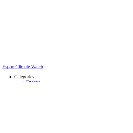
Espoo Climate Watch
Categories
Energy
Transport
Land use and construction
Circular economy and sustainable choices
Climate change adaptation
Climate collaboration and communication
Actions
Indicators
Carbon neutral Espoo
Espoo's climate goal